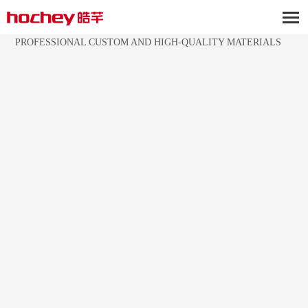
CALLING SYSYTEM
MORE THAN2 0YEAR S OF OEM&ODMEXPERIENCE