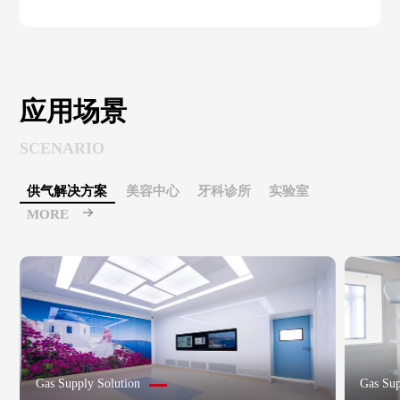
应用场景
SCENARIO
供气解决方案
美容中心
牙科诊所
实验室
MORE
Gas Supply Solution
Gas Sup