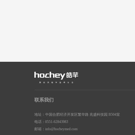
联系我们
地址：中国合肥经济开发区繁华路 兆盛科技园 B504室
电话：
0551-62843983
邮箱：
info@hocheymed.com